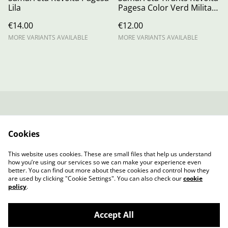
Lila
Pagesa Color Verd Militar -
Mod. CAROLINA (Dona)
€14.00
€12.00
MORE VARIANTS AVAILABLE
MORE VARIANTS AVAILABLE
Contacta amb
Termes legals
nosaltres
Cookies
Política de Privacitat
Política de cookies
Fitxa Tècnica
This website uses cookies. These are small files that help us understand
SAMARRETA
how you’re using our services so we can make your experience even
better. You can find out more about these cookies and control how they
are used by clicking "Cookie Settings". You can also check our
cookie
policy
.
Accept All