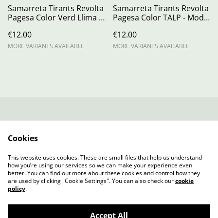
Samarreta Tirants Revolta
Samarreta Tirants Revolta
Pagesa Color Verd Llima -
Pagesa Color TALP - Mod.
Mod. CAROLINA (Dona)
NARA (Dona)
€12.00
€12.00
MORE VARIANTS AVAILABLE
MORE VARIANTS AVAILABLE
Contacta amb
Termes legals
nosaltres
Cookies
Política de Privacitat
Política de cookies
Fitxa Tècnica
This website uses cookies. These are small files that help us understand
SAMARRETA
how you’re using our services so we can make your experience even
better. You can find out more about these cookies and control how they
are used by clicking "Cookie Settings". You can also check our
cookie
policy
.
Accept All