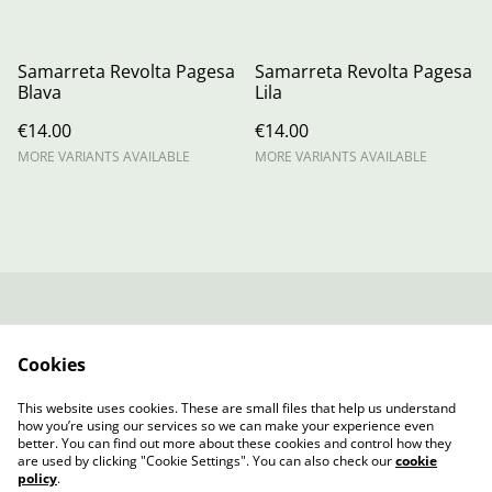
Samarreta Revolta Pagesa
Samarreta Revolta Pagesa
Blava
Lila
€14.00
€14.00
MORE VARIANTS AVAILABLE
MORE VARIANTS AVAILABLE
Contacta amb
Termes legals
nosaltres
Cookies
Política de Privacitat
Política de cookies
Fitxa Tècnica
This website uses cookies. These are small files that help us understand
SAMARRETA
how you’re using our services so we can make your experience even
better. You can find out more about these cookies and control how they
are used by clicking "Cookie Settings". You can also check our
cookie
policy
.